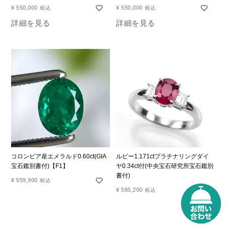
¥
550,000
¥
550,000
税込
税込
詳細を見る
詳細を見る
コロンビア産エメラルド0.60ct(GIA
ルビー1.171ctプラチナリングダイ
宝石鑑別書付)【F1】
ヤ0.34ct付(中央宝石研究所宝石鑑別
書付)
¥
559,900
税込
¥
585,200
税込