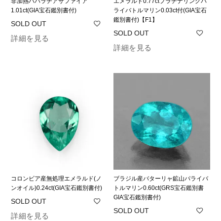
非加熱パパラチアサファイア
エメラルド0.77ctプラチナリングパ
1.01ct(GIA宝石鑑別書付)
ライバトルマリン0.03ct付(GIA宝石
鑑別書付)【F1】
詳細を見る
詳細を見る
コロンビア産無処理エメラルド(ノ
ブラジル産バターリャ鉱山パライバ
ンオイル)0.24ct(GIA宝石鑑別書付)
トルマリン0.60ct(GRS宝石鑑別書
GIA宝石鑑別書付)
詳細を見る