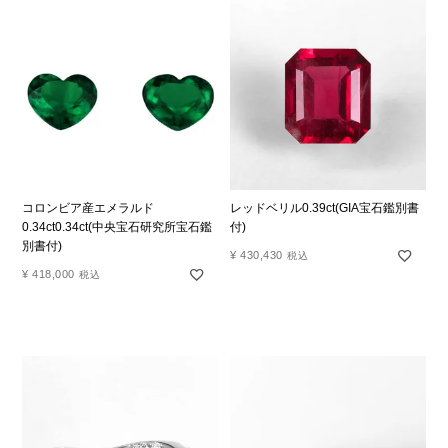
コロンビア産エメラルド
レッドベリル0.39ct(GIA宝石鑑別書
0.34ct0.34ct(中央宝石研究所宝石鑑
付)
別書付)
¥
430,430
税込
¥
418,000
税込