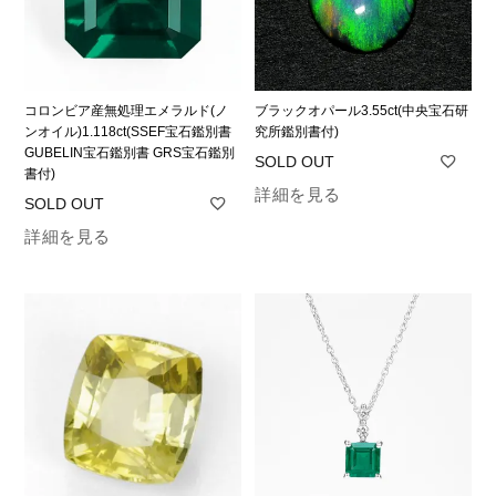
コロンビア産無処理エメラルド(ノ
ブラックオパール3.55ct(中央宝石研
ンオイル)1.118ct(SSEF宝石鑑別書
究所鑑別書付)
GUBELIN宝石鑑別書 GRS宝石鑑別
書付)
詳細を見る
詳細を見る