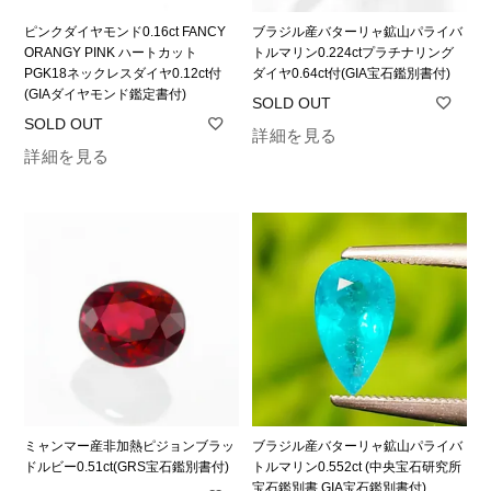
ピンクダイヤモンド0.16ct FANCY
ブラジル産バターリャ鉱山パライバ
ORANGY PINK ハートカット
トルマリン0.224ctプラチナリング
PGK18ネックレスダイヤ0.12ct付
ダイヤ0.64ct付(GIA宝石鑑別書付)
(GIAダイヤモンド鑑定書付)
詳細を見る
詳細を見る
ミャンマー産非加熱ピジョンブラッ
ブラジル産バターリャ鉱山パライバ
ドルビー0.51ct(GRS宝石鑑別書付)
トルマリン0.552ct (中央宝石研究所
宝石鑑別書 GIA宝石鑑別書付)