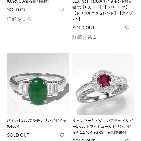
0.69ct(GIA宝石鑑別書付)
3EX TypeⅡa(GIAダイヤモンド鑑定
書付)【Dカラー】【フローレス】
【トリプルエクセレント】【タイプ
詳細を見る
2Ａ】
詳細を見る
ひすい1.29ctプラチナリングダイヤ
ミャンマー産ピジョンブラッドルビ
0.46ct付
ー1.02cホワイトゴールドリングダ
イヤ1.14ct付(GRS宝石鑑別書付)