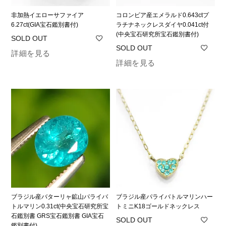
非加熱イエローサファイア
コロンビア産エメラルド0.643ctプ
6.27ct(GIA宝石鑑別書付)
ラチナネックレスダイヤ0.041ct付
(中央宝石研究所宝石鑑別書付)
詳細を見る
詳細を見る
ブラジル産バターリャ鉱山パライバ
ブラジル産パライバトルマリンハー
トルマリン0.31ct(中央宝石研究所宝
トミニK18ゴールドネックレス
石鑑別書 GRS宝石鑑別書 GIA宝石
鑑別書付)