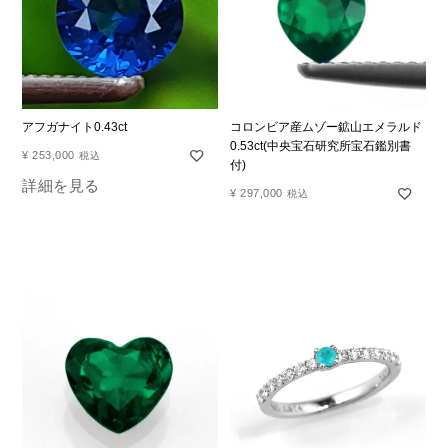
アフガナイト0.43ct
コロンビア産ムゾー鉱山エメラルド
0.53ct(中央宝石研究所宝石鑑別書
¥
253,000
税込
付)
詳細を見る
¥
297,000
税込