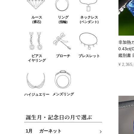
ルース
リング
ネックレス
(裸石)
(指輪)
(ペンダント)
非加熱
0.43c
鑑別書 
ピアス
ブローチ
ブレスレット
イヤリング
¥
2,365
メンズリング
ハイジュエリー
誕生月・記念日の月で選ぶ
1月
ガーネット