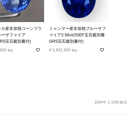
ンカ産非加熱コーンフラ
ミャンマー産非加熱ブルーサフ
ルーサファイア
ァイア2.56ct(SSEF宝石鑑別書
(GRS宝石鑑別書付)
GRS宝石鑑別書付)
,000
¥
5,632,000
税込
税込
10
件中
1
-
10
件表示