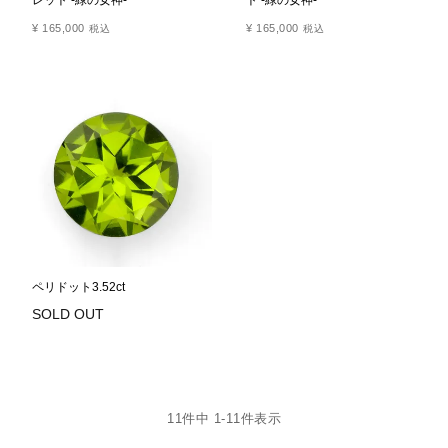
レット -緑の女神-
ト -緑の女神-
¥
165,000
¥
165,000
税込
税込
ペリドット3.52ct
11
件中
1
-
11
件表示