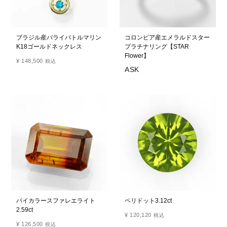
ブラジル産パライバトルマリン
コロンビア産エメラルドスター
K18ゴールドネックレス
プラチナリング【STAR
Flower】
¥
148,500
税込
バイカラースファレエライト
ペリドット3.12ct
2.59ct
¥
120,120
税込
¥
126,500
税込