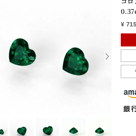
コロ
0.3
¥
715