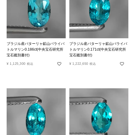
ブラジル産バターリャ鉱山パライバ
ブラジル産バターリャ鉱山パライバ
トルマリン0.186ct(中央宝石研究所
トルマリン0.171ct(中央宝石研究所
宝石鑑別書付)
宝石鑑別書付)
¥
1,125,300
¥
1,222,650
税込
税込