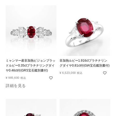
ミャンマー産非加熱ピジョンブラッ
非加熱ルビー1.916ctプラチナリン
ドルビー0.35ctプラチナリングダイ
グダイヤ0.81ct付(GIA宝石鑑別書付)
ヤ0.46ct付(GRS宝石鑑別書付)
¥
6,523,000
税込
¥
985,600
税込
詳細を見る