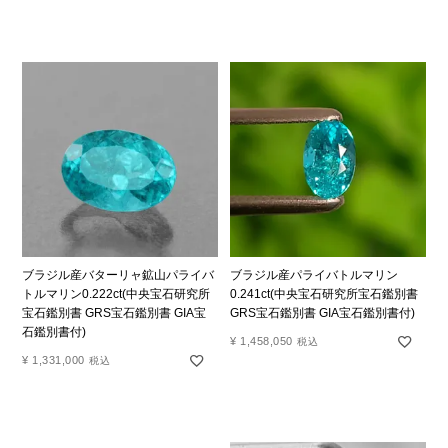
ブラジル産バターリャ鉱山パライバ
ブラジル産パライバトルマリン
トルマリン0.222ct(中央宝石研究所
0.241ct(中央宝石研究所宝石鑑別書
宝石鑑別書 GRS宝石鑑別書 GIA宝
GRS宝石鑑別書 GIA宝石鑑別書付)
石鑑別書付)
¥
1,458,050
税込
¥
1,331,000
税込