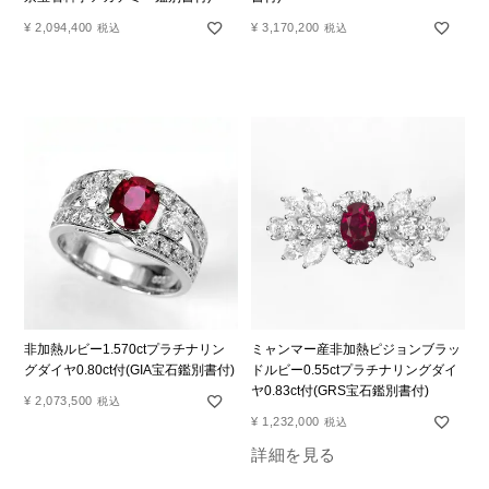
¥
2,094,400
¥
3,170,200
税込
税込
非加熱ルビー1.570ctプラチナリン
ミャンマー産非加熱ピジョンブラッ
グダイヤ0.80ct付(GIA宝石鑑別書付)
ドルビー0.55ctプラチナリングダイ
ヤ0.83ct付(GRS宝石鑑別書付)
¥
2,073,500
税込
¥
1,232,000
税込
詳細を見る