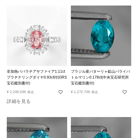
非加熱パパラチアサファイア1.11ct
ブラジル産バターリャ鉱山パライバ
プラチナリングダイヤ0.93ct付(GRS
トルマリン0.178ct(中央宝石研究所
宝石鑑別書付)
宝石鑑別書付)
¥
2,200,000
¥
1,272,700
税込
税込
詳細を見る