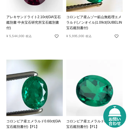
アレキサンドライト2.10ct(GIA宝石
コロンビア産ムゾー鉱山無処理エメ
鑑別書 中央宝石研究所宝石鑑別書
ラルド(ノンオイル)1.09ct(GUBELIN
付)
宝石鑑別書付)
¥
5,544,000
¥
5,995,000
税込
税込
コロンビア産エメラルド0.60ct(GIA
コロンビア産エメラルド0.91ct(GIA
宝石鑑別書付)【F1】
宝石鑑別書付)【F1】