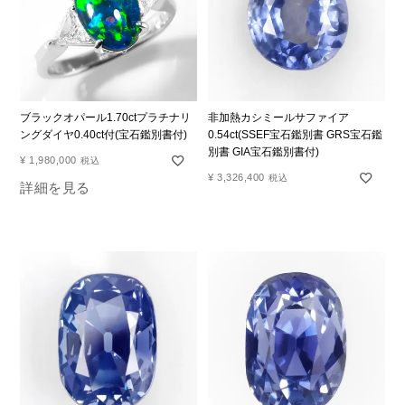
ブラックオパール1.70ctプラチナリ
非加熱カシミールサファイア
ングダイヤ0.40ct付(宝石鑑別書付)
0.54ct(SSEF宝石鑑別書 GRS宝石鑑
別書 GIA宝石鑑別書付)
¥
1,980,000
税込
¥
3,326,400
税込
詳細を見る