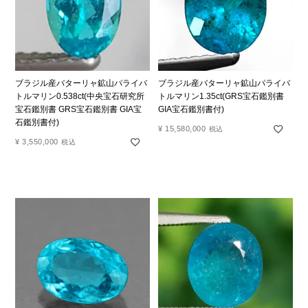
ブラジル産バターリャ鉱山パライバ
ブラジル産バターリャ鉱山パライバ
トルマリン0.538ct(中央宝石研究所
トルマリン1.35ct(GRS宝石鑑別書
宝石鑑別書 GRS宝石鑑別書 GIA宝
GIA宝石鑑別書付)
石鑑別書付)
¥
15,580,000
税込
¥
3,550,000
税込