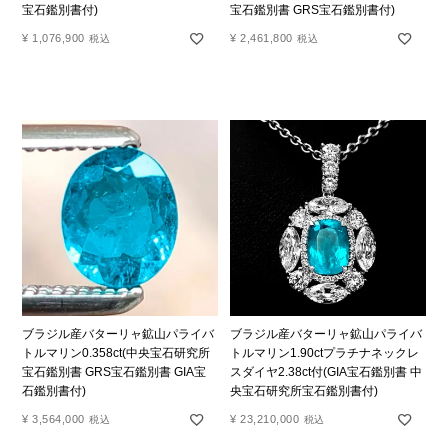
宝石鑑別書付)
宝石鑑別書 GRS宝石鑑別書付)
¥
1,076,900
¥
2,461,800
税込
税込
ブラジル産バターリャ鉱山パライバ
ブラジル産バターリャ鉱山パライバ
トルマリン0.358ct(中央宝石研究所
トルマリン1.90ctプラチナネックレ
宝石鑑別書 GRS宝石鑑別書 GIA宝
スダイヤ2.38ct付(GIA宝石鑑別書 中
石鑑別書付)
央宝石研究所宝石鑑別書付)
¥
3,564,000
¥
23,210,000
税込
税込