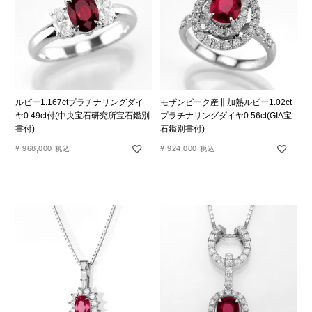
ルビー1.167ctプラチナリングダイ
モザンビーク産非加熱ルビー1.02ct
ヤ0.49ct付(中央宝石研究所宝石鑑別
プラチナリングダイヤ0.56ct(GIA宝
書付)
石鑑別書付)
¥
968,000
¥
924,000
税込
税込