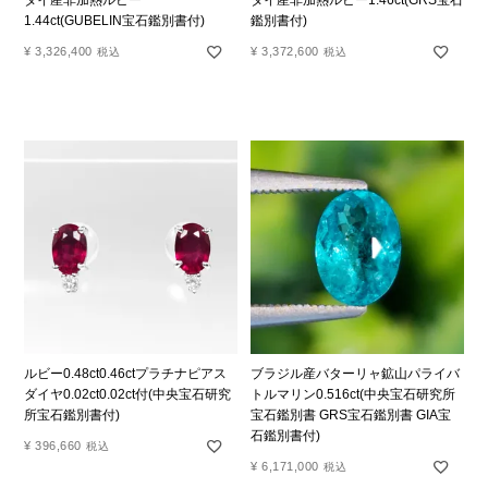
タイ産非加熱ルビー
タイ産非加熱ルビー1.46ct(GRS宝石
1.44ct(GUBELIN宝石鑑別書付)
鑑別書付)
¥
3,326,400
¥
3,372,600
税込
税込
ルビー0.48ct0.46ctプラチナピアス
ブラジル産バターリャ鉱山パライバ
ダイヤ0.02ct0.02ct付(中央宝石研究
トルマリン0.516ct(中央宝石研究所
所宝石鑑別書付)
宝石鑑別書 GRS宝石鑑別書 GIA宝
石鑑別書付)
¥
396,660
税込
¥
6,171,000
税込