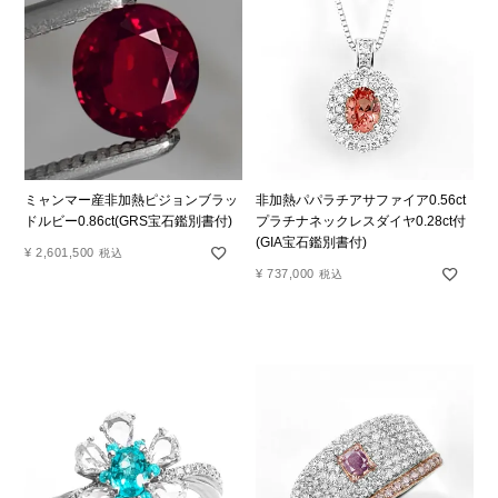
ミャンマー産非加熱ピジョンブラッ
非加熱パパラチアサファイア0.56ct
ドルビー0.86ct(GRS宝石鑑別書付)
プラチナネックレスダイヤ0.28ct付
(GIA宝石鑑別書付)
¥
2,601,500
税込
¥
737,000
税込