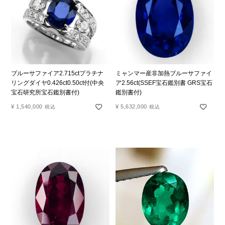
ブルーサファイア2.715ctプラチナ
ミャンマー産非加熱ブルーサファイ
リングダイヤ0.426ct0.50ct付(中央
ア2.56ct(SSEF宝石鑑別書 GRS宝石
宝石研究所宝石鑑別書付)
鑑別書付)
¥
1,540,000
¥
5,632,000
税込
税込