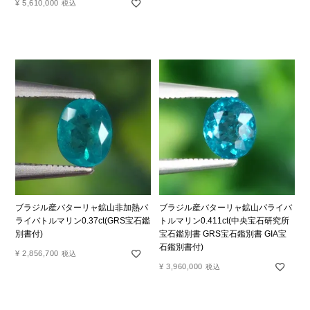
¥
5,610,000
税込
ブラジル産バターリャ鉱山非加熱パ
ブラジル産バターリャ鉱山パライバ
ライバトルマリン0.37ct(GRS宝石鑑
トルマリン0.411ct(中央宝石研究所
別書付)
宝石鑑別書 GRS宝石鑑別書 GIA宝
石鑑別書付)
¥
2,856,700
税込
¥
3,960,000
税込