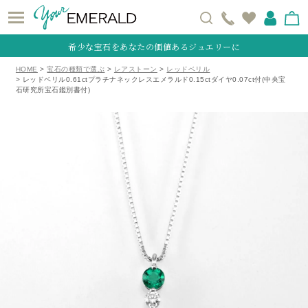
希少な宝石をあなたの価値あるジュエリーに
HOME
宝石の種類で選ぶ
レアストーン
レッドベリル
レッドベリル0.61ctプラチナネックレスエメラルド0.15ctダイヤ0.07ct付(中央宝
石研究所宝石鑑別書付)