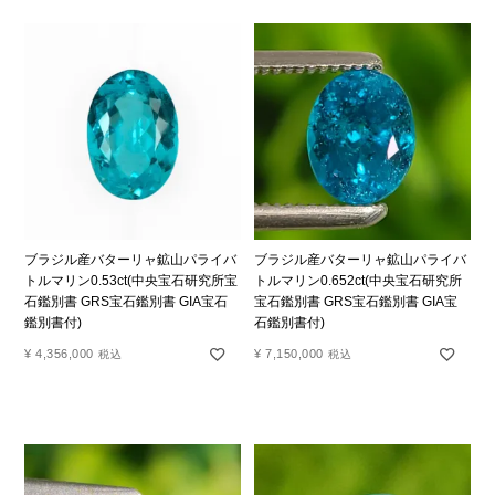
ブラジル産バターリャ鉱山パライバ
ブラジル産バターリャ鉱山パライバ
トルマリン0.53ct(中央宝石研究所宝
トルマリン0.652ct(中央宝石研究所
石鑑別書 GRS宝石鑑別書 GIA宝石
宝石鑑別書 GRS宝石鑑別書 GIA宝
鑑別書付)
石鑑別書付)
¥
4,356,000
¥
7,150,000
税込
税込