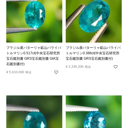
ブラジル産バターリャ鉱山パライバ
ブラジル産バターリャ鉱山パライバ
トルマリン0.517ct(中央宝石研究所
トルマリン0.386ct(中央宝石研究所
宝石鑑別書 GRS宝石鑑別書 GIA宝
宝石鑑別書 GRS宝石鑑別書付)
石鑑別書付)
¥
2,335,300
税込
¥
5,610,000
税込