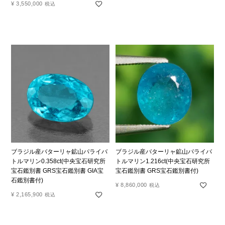
¥
3,550,000
税込
ブラジル産バターリャ鉱山パライバ
ブラジル産バターリャ鉱山パライバ
トルマリン0.358ct(中央宝石研究所
トルマリン1.216ct(中央宝石研究所
宝石鑑別書 GRS宝石鑑別書 GIA宝
宝石鑑別書 GRS宝石鑑別書付)
石鑑別書付)
¥
8,860,000
税込
¥
2,165,900
税込