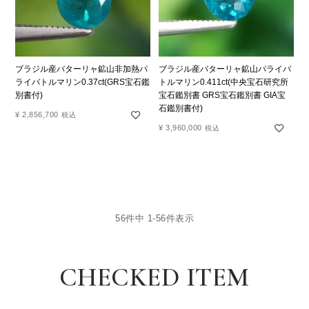
ブラジル産バターリャ鉱山非加熱パ
ブラジル産バターリャ鉱山パライバ
ライバトルマリン0.37ct(GRS宝石鑑
トルマリン0.411ct(中央宝石研究所
別書付)
宝石鑑別書 GRS宝石鑑別書 GIA宝
石鑑別書付)
¥
2,856,700
税込
¥
3,960,000
税込
56
件中
1
-
56
件表示
CHECKED ITEM