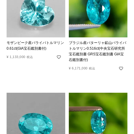
モザンビーク産パライバトルマリン
ブラジル産バターリャ鉱山パライバ
0.61ct(GIA宝石鑑別書付)
トルマリン0.516ct(中央宝石研究所
宝石鑑別書 GRS宝石鑑別書 GIA宝
¥
1,133,000
税込
石鑑別書付)
¥
6,171,000
税込