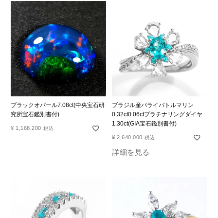
ブラックオパール7.08ct(中央宝石研
ブラジル産パライバトルマリン
究所宝石鑑別書付)
0.32ct0.06ctプラチナリングダイヤ
1.30ct(GIA宝石鑑別書付)
¥
1,168,200
税込
¥
2,640,000
税込
詳細を見る