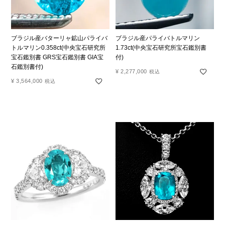
ブラジル産バターリャ鉱山パライバ
ブラジル産パライバトルマリン
トルマリン0.358ct(中央宝石研究所
1.73ct(中央宝石研究所宝石鑑別書
宝石鑑別書 GRS宝石鑑別書 GIA宝
付)
石鑑別書付)
¥
2,277,000
税込
¥
3,564,000
税込