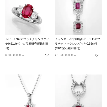
ルビー1.940ctプラチナリングダイ
ミャンマー産非加熱ルビー1.15ctプ
ヤ0.61ct付(中央宝石研究所鑑別書
ラチナネックレスダイヤ0.35ct付
付)
(GRS宝石鑑別書付)
¥
880,000
¥
1,936,000
税込
税込