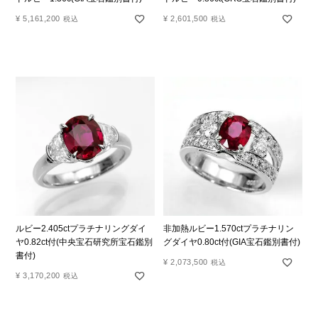
¥
5,161,200
¥
2,601,500
税込
税込
ルビー2.405ctプラチナリングダイ
非加熱ルビー1.570ctプラチナリン
ヤ0.82ct付(中央宝石研究所宝石鑑別
グダイヤ0.80ct付(GIA宝石鑑別書付)
書付)
¥
2,073,500
税込
¥
3,170,200
税込