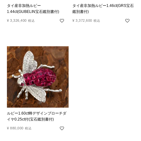
タイ産非加熱ルビー
タイ産非加熱ルビー1.46ct(GRS宝石
1.44ct(GUBELIN宝石鑑別書付)
鑑別書付)
¥
3,326,400
¥
3,372,600
税込
税込
ルビー1.60ct蜂デザインブローチダ
イヤ0.25ct付(宝石鑑別書付)
¥
880,000
税込