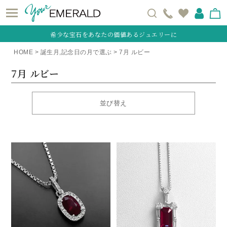
希少な宝石をあなたの価値あるジュエリーに
HOME
誕生月,記念日の月で選ぶ
7月 ルビー
7月 ルビー
並び替え