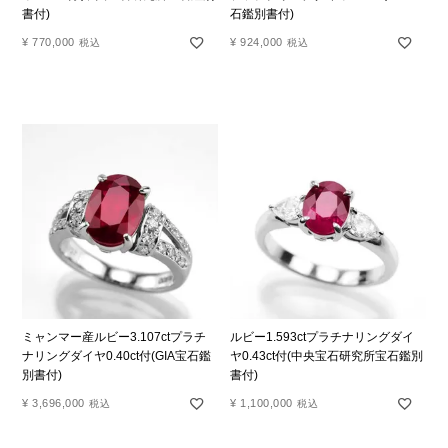
書付)
石鑑別書付)
¥
770,000
¥
924,000
税込
税込
ミャンマー産ルビー3.107ctプラチ
ルビー1.593ctプラチナリングダイ
ナリングダイヤ0.40ct付(GIA宝石鑑
ヤ0.43ct付(中央宝石研究所宝石鑑別
別書付)
書付)
¥
3,696,000
¥
1,100,000
税込
税込