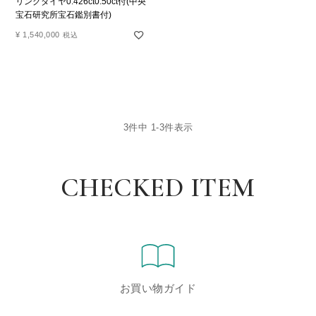
リングダイヤ0.426ct0.50ct付(中央
宝石研究所宝石鑑別書付)
¥
1,540,000
税込
3
件中
1
-
3
件表示
CHECKED ITEM
お買い物ガイド