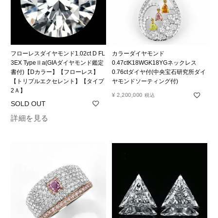
フローレスダイヤモンド1.02ct D FL
カラーダイヤモンド
3EX TypeⅡa(GIAダイヤモンド鑑定
0.47ctK18WGK18YGネックレス
書付)【Dカラー】【フローレス】
0.76ctダイヤ付(中央宝石研究所ダイ
【トリプルエクセレント】【タイプ
ヤモンドソーティング付)
2Ａ】
¥
2,200,000
税込
詳細を見る