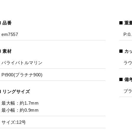
品番
重
em7557
P:0.
素材
カ
パライバトルマリン
ラ
Pt900(プラチナ900)
備
ブ
リングサイズ
最大幅：約1.7mm
最小幅：約0.9mm
サイズ:12号