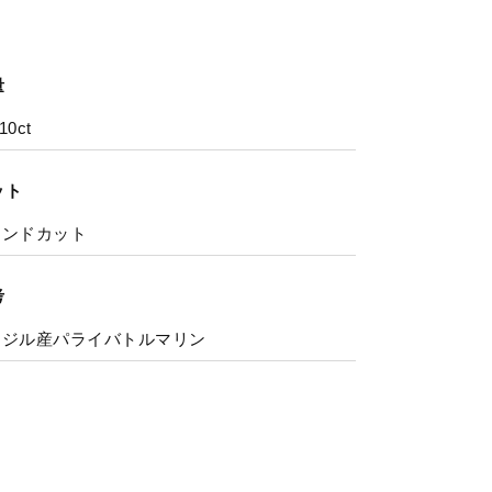
量
10ct
ット
ウンドカット
考
ラジル産パライバトルマリン