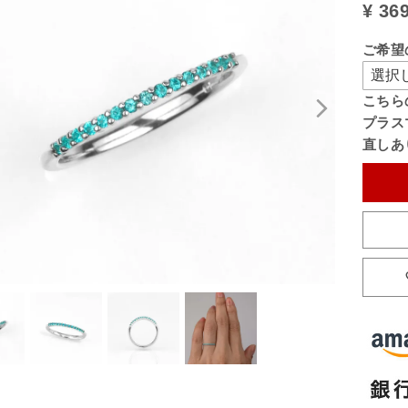
¥
369
ご希望
こちら
プラス
直しあ