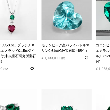
リル0.61ctプラチナネ
モザンビーク産パライバトルマ
コロンビ
エメラルド0.15ctダイ
リン0.61ct(GIA宝石鑑別書付)
エメラル
7ct付(中央宝石研究所宝石
ル)0.89
¥
1,133,000
税込
)
付)
00
¥
1,958,
税込