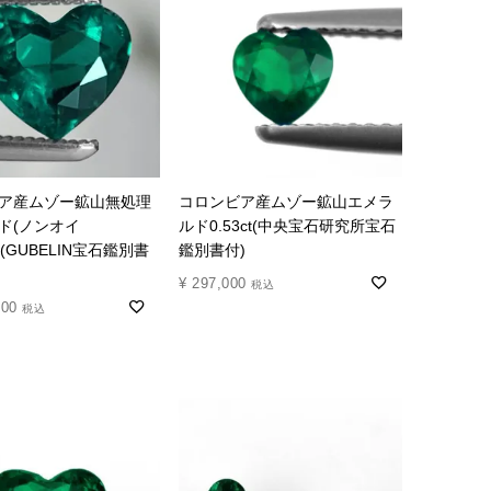
ア産ムゾー鉱山無処理
コロンビア産ムゾー鉱山エメラ
ド(ノンオイ
ルド0.53ct(中央宝石研究所宝石
ct(GUBELIN宝石鑑別書
鑑別書付)
¥
297,000
税込
000
税込