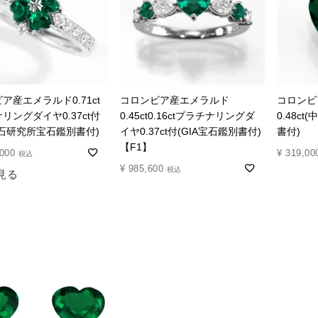
ア産エメラルド0.71ct
コロンビア産エメラルド
コロンビ
リングダイヤ0.37ct付
0.45ct0.16ctプラチナリングダ
0.48c
石研究所宝石鑑別書付)
イヤ0.37ct付(GIA宝石鑑別書付)
書付)
【F1】
,000
¥
319,00
税込
¥
985,600
税込
見る