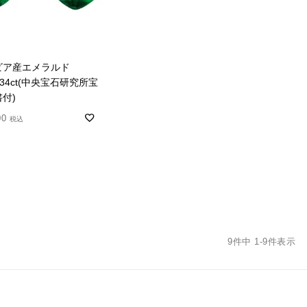
ビア産エメラルド
t0.34ct(中央宝石研究所宝
付)
00
税込
9
件中
1
-
9
件表示