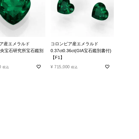
ア産エメラルド
コロンビア産エメラルド
t(中央宝石研究所宝石鑑別
0.37ct0.36ct(GIA宝石鑑別書付)
【F1】
0
¥
715,000
税込
税込