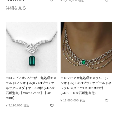
¥
2,200,000
税込
詳細を見る
コロンビア産ムゾー鉱山無処理エメ
コロンビア産無処理エメラルド(ノ
ラルド(ノンオイル)0.74ctプラチナ
ンオイル)1.38ctプラチナゴールドネ
ネックレスダイヤ1.00ct付 (GRS宝
ックレスダイヤ1.51ct2.99ct付
石鑑別書)【Muzo Green】【Old
(GUBELIN宝石鑑別書付)
Mine】
¥
11,880,000
税込
¥
3,190,000
税込