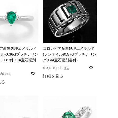
ア産無処理エメラルド
コロンビア産無処理エメラルド
ル)0.36ctプラチナリン
(ノンオイル)0.57ctプラチナリン
.03ct付(GIA宝石鑑別
グ(GIA宝石鑑別書付)
¥
3,058,000
税込
480
税込
詳細を見る
見る