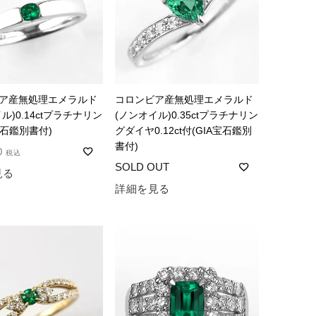
ア産無処理エメラルド
コロンビア産無処理エメラルド
ル)0.14ctプラチナリン
(ノンオイル)0.35ctプラチナリン
宝石鑑別書付)
グダイヤ0.12ct付(GIA宝石鑑別
書付)
0
税込
見る
詳細を見る