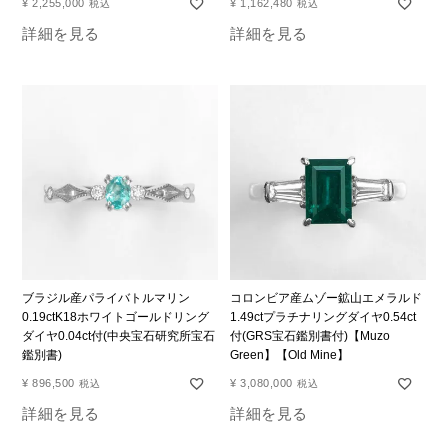
¥
2,255,000
¥
1,162,480
税込
税込
詳細を見る
詳細を見る
ブラジル産パライバトルマリン
コロンビア産ムゾー鉱山エメラルド
0.19ctK18ホワイトゴールドリング
1.49ctプラチナリングダイヤ0.54ct
ダイヤ0.04ct付(中央宝石研究所宝石
付(GRS宝石鑑別書付)【Muzo
鑑別書)
Green】【Old Mine】
¥
896,500
¥
3,080,000
税込
税込
詳細を見る
詳細を見る