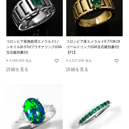
コロンビア産無処理エメラルド(ノ
コロンビア産エメラルド0.77ctK18
ンオイル)0.57ctプラチナリング(GIA
ゴールドリング(GIA宝石鑑別書付)
宝石鑑別書付)
【F1】
¥
3,058,000
¥
2,517,900
税込
税込
詳細を見る
詳細を見る