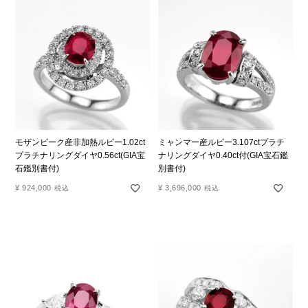
モザンビーク産非加熱ルビー1.02ct
ミャンマー産ルビー3.107ctプラチ
プラチナリングダイヤ0.56ct(GIA宝
ナリングダイヤ0.40ct付(GIA宝石鑑
石鑑別書付)
別書付)
¥
924,000
¥
3,696,000
税込
税込