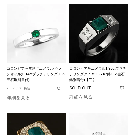
コロンビア産無処理エメラルド(ノ
コロンビア産エメラル1.90ctプラチ
ンオイル)0.14ctプラチナリング(GIA
ナリングダイヤ0.558ct付(GIA宝石
宝石鑑別書付)
鑑別書付)【F1】
¥
550,000
税込
詳細を見る
詳細を見る