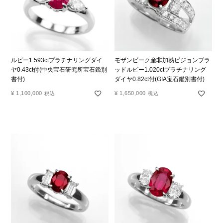
ルビー1.593ctプラチナリングダイ
モザンビーク産非加熱ピジョンブラ
ヤ0.43ct付(中央宝石研究所宝石鑑別
ッドルビー1.020ctプラチナリング
書付)
ダイヤ0.82ct付(GIA宝石鑑別書付)
¥
1,100,000
¥
1,650,000
税込
税込