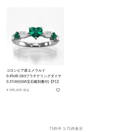
コロンビア産エメラルド
0.45ct0.16ctプラチナリングダイヤ
0.37ct付(GIA宝石鑑別書付)【F1】
¥
985,600
税込
71
件中
1
-
71
件表示