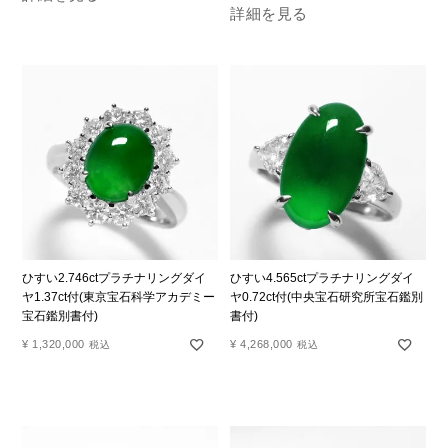
詳細を見る
ひすい2.746ctプラチナリングダイ
ひすい4.565ctプラチナリングダイ
ヤ1.37ct付(東京宝石科学アカデミー
ヤ0.72ct付(中央宝石研究所宝石鑑別
宝石鑑別書付)
書付)
¥
1,320,000
¥
4,268,000
税込
税込