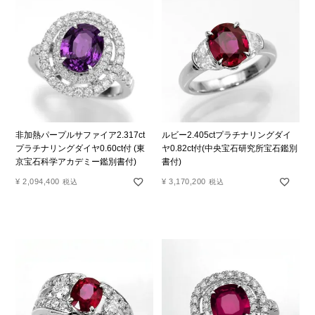
非加熱パープルサファイア2.317ct
ルビー2.405ctプラチナリングダイ
プラチナリングダイヤ0.60ct付 (東
ヤ0.82ct付(中央宝石研究所宝石鑑別
京宝石科学アカデミー鑑別書付)
書付)
¥
2,094,400
¥
3,170,200
税込
税込