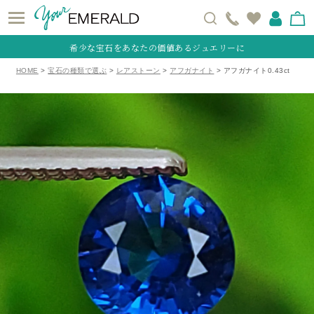
希少な宝石をあなたの価値あるジュエリーに
HOME
宝石の種類で選ぶ
レアストーン
アフガナイト
アフガナイト0.43ct