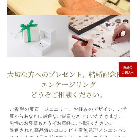
商品の
大切な方へのプレゼント、結婚記念日、
ご購入へ
エンゲージリング
どうぞご相談ください。
ご希望の宝石、ジュエリー、お好みのデザイン、ご予
算からあなたに最適なご提案をさせていただきます。
男性のお客様もどうぞお気軽にご相談ください。
厳選された高品質のコロンビア産無処理ノンエンハン