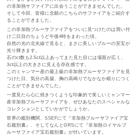
の非加熱サファイアに出会うことができませんでした。
そして今回、皆様に念願のこちらのサファイアをご紹介す
ることができました。
この非加熱ブルーサファイアをついに見つけたのは買い付
け二日目のちょうど午後4時をまわった頃。
自然の光の北光線で見ると、まさに美しいブルーの至宝が
光り輝きます。
石のct数も2.5ct以上あってまた見た目には場面が広く、
3ct以上の大きさに見える存在感です。
このミャンマー産の最上級の非加熱ブルーサファイアを見
つけた日、気分の高揚、胸の高鳴りでなかなか眠りにつく
ことができませんでした。
一度見たら心に焼きつくような印象的で美しいミャンマー
産非加熱ブルーサファイアを、ぜひあなたのスペシャルな
コレクションとしていかがでしょうか。
世界の鑑別機関、SSEFにて『非加熱ブルーサファイア宝
石鑑別書』、そしてなんとGRSにて『非加熱ロイヤルブ
ルーサファイア宝石鑑別書』が付いています。