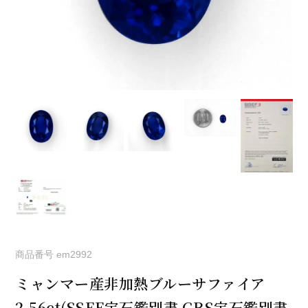
商品番号
em2992
ミャンマー産非加熱ブルーサファイア
2.56ct(SSEF宝石鑑別書 GRS宝石鑑別書