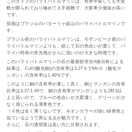
このタイプのパライバトルマリンは、世界中探しても大変
数が限られており極めて入手困難で、大変希少価値が高い
です。
採掘はブラジルのバターリャ鉱山のパライバトルマリンで
す。
ブラジル産のパライバトルマリンは、モザンビーク産のパ
ライバトルマリンよりも、総じて石の色合いが濃くて、パ
ライバ特有の蛍光感がさらに強いのが大きな特徴です。
このパライバトルマリンの石の最新鋭蛍光X線分析による
結果は、CuO(酸化銅)の含有率は3.27％でMnＯ（酸化マ
ンガン）の含有率は1.40%です。
このように銅の含有率が著しく高く、銅とマンガンの含有
比率は3.27:1.40で、銅の含有率がマンガンよりも2対1以
上と高いので、ブルーの色合いが大変濃く、グリーンが少
なく感じられる薄青色です。
（※色は全く薄くないです。ネオンカラーの強い緑青色と
似ているようで異なる点が魅力です。)
さらに、石の透明度は高い方に分類されます。