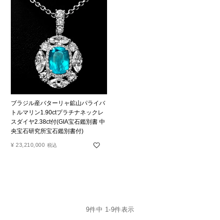
ブラジル産バターリャ鉱山パライバ
トルマリン1.90ctプラチナネックレ
スダイヤ2.38ct付(GIA宝石鑑別書 中
央宝石研究所宝石鑑別書付)
¥
23,210,000
税込
9
件中
1
-
9
件表示