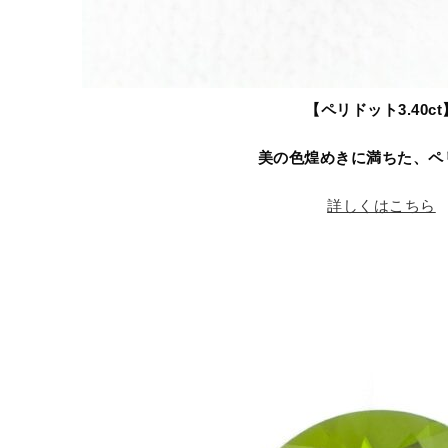
【ペリドット3.40ct
美の色煌めきに満ちた、ペ
詳しくはこちら