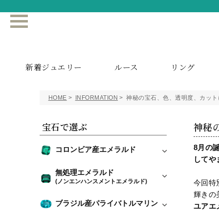
新着ジュエリー
ルース
リング
HOME
INFORMATION
神秘の宝石、色、透明度、カット
宝石で選ぶ
神秘
8月の
コロンビア産エメラルド
してや
無処理エメラルド
(ノンエンハンスメントエメラルド)
今回特
輝きの
ブラジル産パライバトルマリン
ユアエ