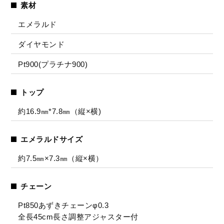
素材
エメラルド
ダイヤモンド
Pt900(プラチナ900)
トップ
約16.9㎜*7.8㎜（縦×横)
エメラルドサイズ
約7.5㎜×7.3㎜（縦×横）
チェーン
Pt850あずきチェーンφ0.3
全長45cm長さ調整アジャスター付