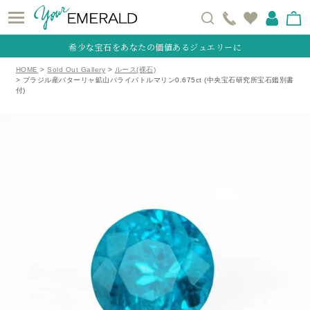
希少な宝石をあなたの価値あるジュエリーに
HOME
Sold Out Gallery
ルース(裸石)
ブラジル産バターリャ鉱山パライバトルマリン0.675ct (中央宝石研究所宝石鑑別書
付)