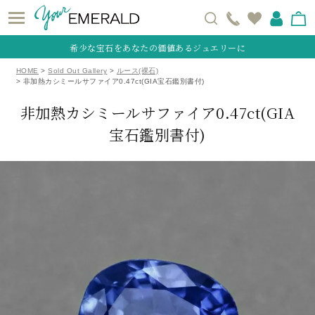
希少な宝石をあなたの価値あるジュエリーに
HOME
Sold Out Gallery
ルース(裸石)
非加熱カシミールサファイア0.47ct(GIA宝石鑑別書付)
非加熱カシミールサファイア0.47ct(GIA
宝石鑑別書付)