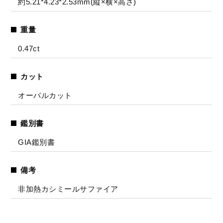
約5.21*4.23*2.53mm(縦×横×高さ)
重量
0.47ct
カット
オーバルカット
鑑別書
GIA鑑別書
備考
非加熱カシミールサファイア