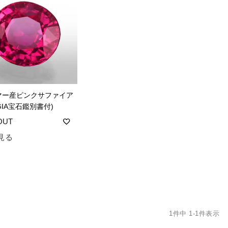
マー産ピンクサファイア
t(GIA宝石鑑別書付)
見る
1
件中
1
-
1
件表示