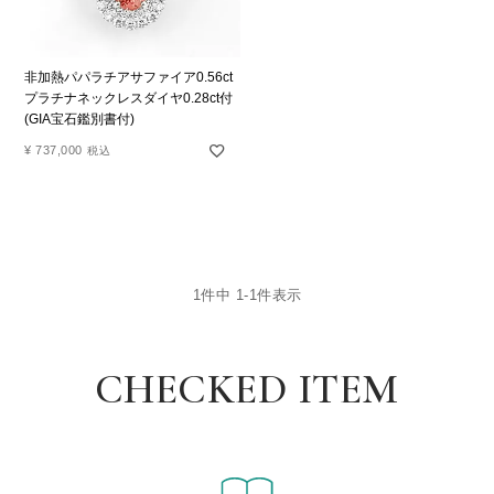
非加熱パパラチアサファイア0.56ct
プラチナネックレスダイヤ0.28ct付
(GIA宝石鑑別書付)
¥
737,000
税込
1
件中
1
-
1
件表示
CHECKED ITEM