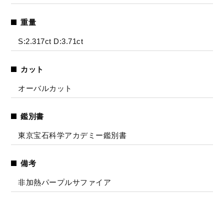
重量
S:2.317ct D:3.71ct
カット
オーバルカット
鑑別書
東京宝石科学アカデミー鑑別書
備考
非加熱パープルサファイア