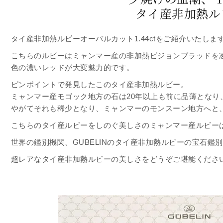
タイ産非加熱ル
タイ産非加熱ルビーオーバルカット1.44ctをご紹介いたしま
こちらのルビーはミャンマー産の非加熱ピジョンブラッドを
色の濃いレッドが大変魅力的です。
ピンポイントで発見したこのタイ産非加熱ルビー。
ミャンマー産モゴック地方の石は20年以上も前に品薄となり
やがてそれも稀少となり、ミャンマーのモンスーン地方へと
こちらのタイ産ルビーをしのぐ美しさのミャンマー産ルビー
世界の鑑別機関、GUBELINのタイ産非加熱ルビーの宝石鑑
超レアなタイ産非加熱ルビーの美しさをどうぞご堪能くださ