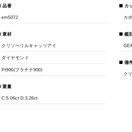
品番
カ
em5072
カ
素材
鑑
クリソベリルキャッツアイ
GE
ダイヤモンド
備
Pt900(プラチナ900)
ク
重量
C:5.06ct D:3.28ct