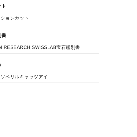
ット
ボションカット
別書
M RESEARCH SWISSLAB宝石鑑別書
考
リソベリルキャッツアイ