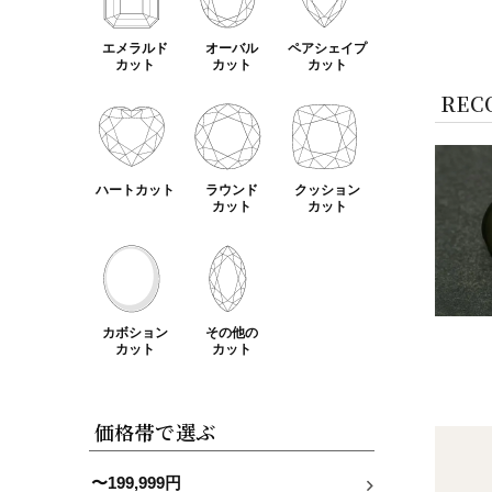
エメラルド
オーバル
ペアシェイプ
カット
カット
カット
REC
ハートカット
ラウンド
クッション
カット
カット
カボション
その他の
カット
カット
価格帯で選ぶ
〜199,999円