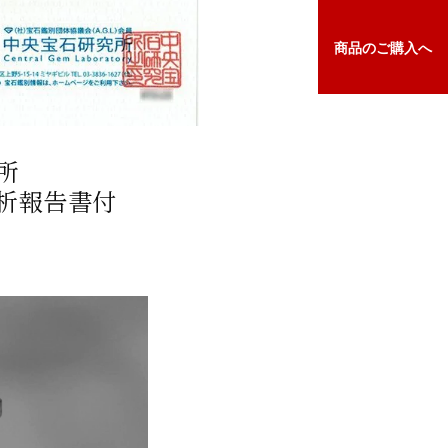
商品の
ご購入へ
所
析報告書付