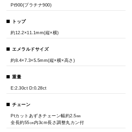
Pt900(プラチナ900)
トップ
約12.2×11.1mm(縦×横)
エメラルドサイズ
約8.4×7.3×5.5mm(縦×横×高さ)
重量
E:2.30ct D:0.28ct
チェーン
Ptカットあずきチェーン幅約2.5㎜
全長約55㎝内3cm長さ調整丸カン付