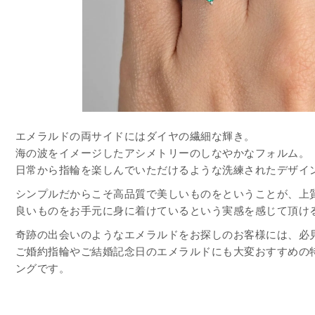
エメラルドの両サイドにはダイヤの繊細な輝き。
海の波をイメージしたアシメトリーのしなやかなフォルム。
日常から指輪を楽しんでいただけるような洗練されたデザイ
シンプルだからこそ高品質で美しいものをということが、上
良いものをお手元に身に着けているという実感を感じて頂け
奇跡の出会いのようなエメラルドをお探しのお客様には、必
ご婚約指輪やご結婚記念日のエメラルドにも大変おすすめの
ングです。