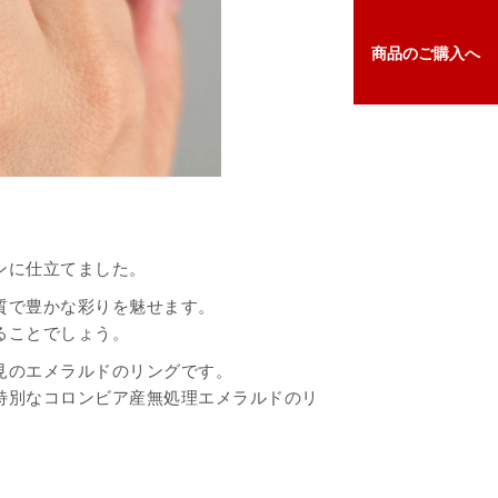
商品の
ご購入へ
ンに仕立てました。
質で豊かな彩りを魅せます。
ることでしょう。
見のエメラルドのリングです。
特別なコロンビア産無処理エメラルドのリ