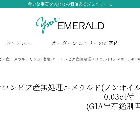
希少な宝石をあなたの価値あるジュエリーに
ネックレス
オーダージュエリーのご案内
ビア産エメラルドリング(指輪)
コロンビア産無処理エメラルド(ノンオイル)0.34c
コロンビア産無処理エメラルド(ノンオイル)
0.03ct付
(GIA宝石鑑別