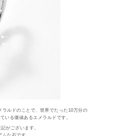
ラルドのことで、世界でたった10万分の
れている価値あるエメラルドです。
表記がございます。
アムな石です。