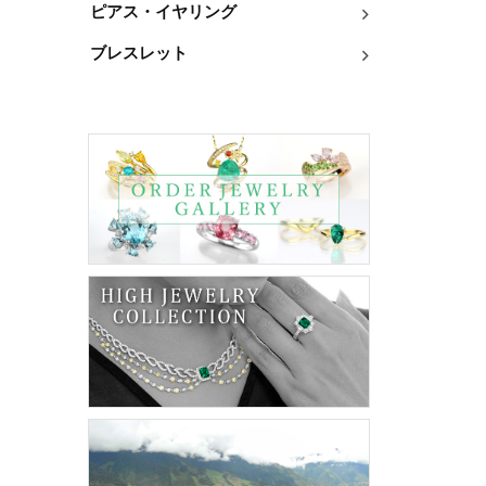
ピアス・イヤリング
ブレスレット