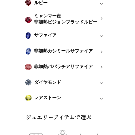
ルビー
ミャンマー産
非加熱ピジョンブラッドルビー
サファイア
非加熱カシミールサファイア
非加熱パパラチアサファイア
ダイヤモンド
レアストーン
ジュエリーアイテムで選ぶ