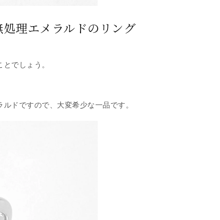
無処理エメラルドのリング
。
ことでしょう。
。
ラルドですので、大変希少な一品です。