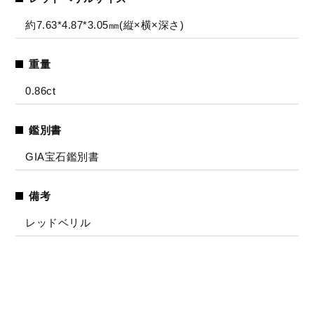
約7.63*4.87*3.05㎜(縦×横×深さ)
重量
0.86ct
鑑別書
GIA宝石鑑別書
備考
レッドベリル