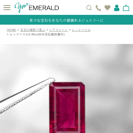
希少な宝石をあなたの価値あるジュエリーに
HOME
宝石の種類で選ぶ
レアストーン
レッドベリル
レッドベリル0.86ct(GIA宝石鑑別書付)