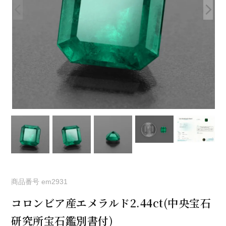
商品番号
em2931
コロンビア産エメラルド2.44ct(中央宝石
研究所宝石鑑別書付)