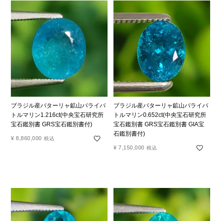
ブラジル産バターリャ鉱山パライバ
ブラジル産バターリャ鉱山パライバ
トルマリン1.216ct(中央宝石研究所
トルマリン0.652ct(中央宝石研究所
宝石鑑別書 GRS宝石鑑別書付)
宝石鑑別書 GRS宝石鑑別書 GIA宝
石鑑別書付)
¥
8,860,000
税込
¥
7,150,000
税込