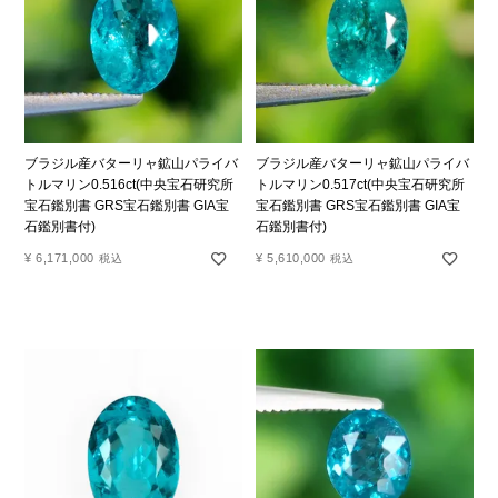
ブラジル産バターリャ鉱山パライバ
ブラジル産バターリャ鉱山パライバ
トルマリン0.516ct(中央宝石研究所
トルマリン0.517ct(中央宝石研究所
宝石鑑別書 GRS宝石鑑別書 GIA宝
宝石鑑別書 GRS宝石鑑別書 GIA宝
石鑑別書付)
石鑑別書付)
¥
6,171,000
¥
5,610,000
税込
税込