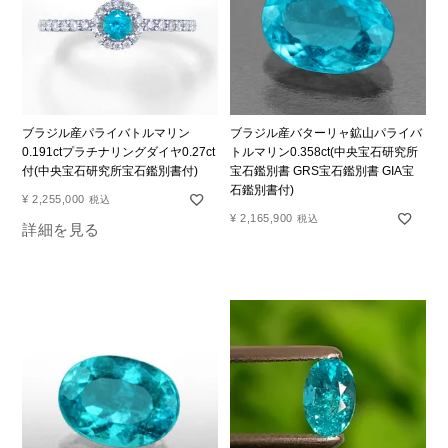
ブラジル産パライバトルマリン
ブラジル産バターリャ鉱山パライバ
0.191ctプラチナリングダイヤ0.27ct
トルマリン0.358ct(中央宝石研究所
付(中央宝石研究所宝石鑑別書付)
宝石鑑別書 GRS宝石鑑別書 GIA宝
石鑑別書付)
¥
2,255,000
税込
¥
2,165,900
税込
詳細を見る