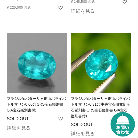
¥
148,500
税込
¥
220,000
税込
詳細を見る
ブラジル産バターリャ鉱山パライバ
ブラジル産バターリャ鉱山パライバ
トルマリン0.60ct(GRS宝石鑑別書
トルマリン0.31ct(中央宝石研究所宝
GIA宝石鑑別書付)
石鑑別書 GRS宝石鑑別書 GIA宝石
鑑別書付)
詳細を見る
詳細を見る