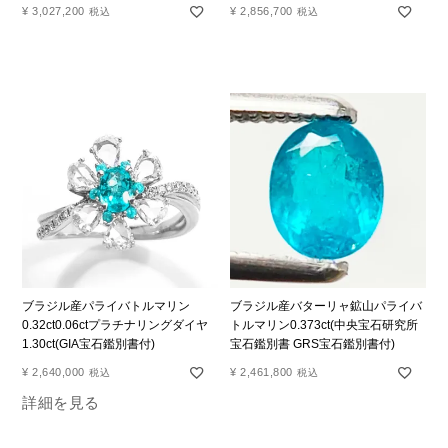
¥
3,027,200
¥
2,856,700
税込
税込
ブラジル産パライバトルマリン
ブラジル産バターリャ鉱山パライバ
0.32ct0.06ctプラチナリングダイヤ
トルマリン0.373ct(中央宝石研究所
1.30ct(GIA宝石鑑別書付)
宝石鑑別書 GRS宝石鑑別書付)
¥
2,640,000
¥
2,461,800
税込
税込
詳細を見る