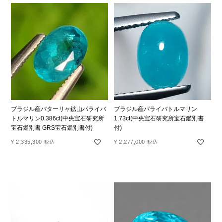
ブラジル産バターリャ鉱山パライバ
ブラジル産パライバトルマリン
トルマリン0.386ct(中央宝石研究所
1.73ct(中央宝石研究所宝石鑑別書
宝石鑑別書 GRS宝石鑑別書付)
付)
¥
2,335,300
¥
2,277,000
税込
税込