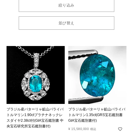
絞り込み
並び替え
ブラジル産バターリャ鉱山パライバ
ブラジル産バターリャ鉱山パライバ
トルマリン1.90ctプラチナネックレ
トルマリン1.35ct(GRS宝石鑑別書
スダイヤ2.38ct付(GIA宝石鑑別書 中
GIA宝石鑑別書付)
央宝石研究所宝石鑑別書付)
¥
15,580,000
税込