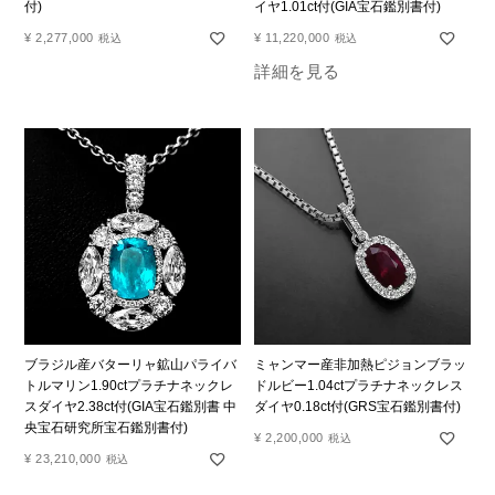
付)
イヤ1.01ct付(GIA宝石鑑別書付)
¥
2,277,000
¥
11,220,000
税込
税込
詳細を見る
ブラジル産バターリャ鉱山パライバ
ミャンマー産非加熱ピジョンブラッ
トルマリン1.90ctプラチナネックレ
ドルビー1.04ctプラチナネックレス
スダイヤ2.38ct付(GIA宝石鑑別書 中
ダイヤ0.18ct付(GRS宝石鑑別書付)
央宝石研究所宝石鑑別書付)
¥
2,200,000
税込
¥
23,210,000
税込