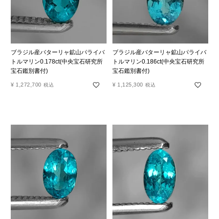
ブラジル産バターリャ鉱山パライバ
ブラジル産バターリャ鉱山パライバ
トルマリン0.178ct(中央宝石研究所
トルマリン0.186ct(中央宝石研究所
宝石鑑別書付)
宝石鑑別書付)
¥
1,272,700
¥
1,125,300
税込
税込