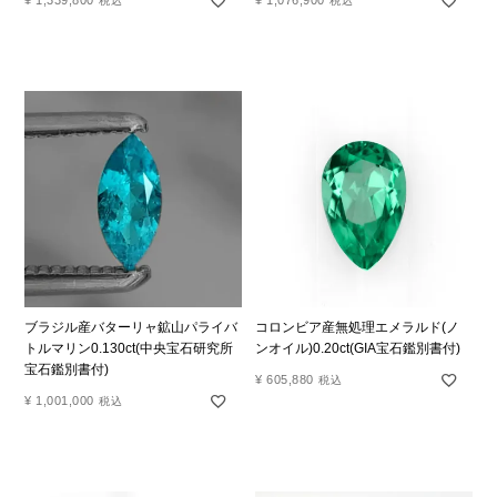
税込
税込
ブラジル産バターリャ鉱山パライバ
コロンビア産無処理エメラルド(ノ
トルマリン0.130ct(中央宝石研究所
ンオイル)0.20ct(GIA宝石鑑別書付)
宝石鑑別書付)
¥
605,880
税込
¥
1,001,000
税込