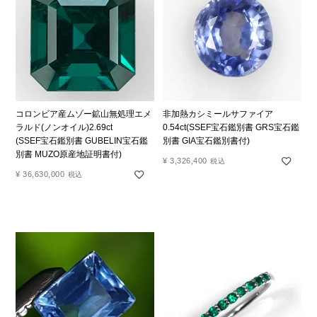
コロンビア産ムゾー鉱山無処理エメ
非加熱カシミールサファイア
ラルド(ノンオイル)2.69ct
0.54ct(SSEF宝石鑑別書 GRS宝石鑑
(SSEF宝石鑑別書 GUBELIN宝石鑑
別書 GIA宝石鑑別書付)
別書 MUZO原産地証明書付)
¥
3,326,400
税込
¥
36,630,000
税込