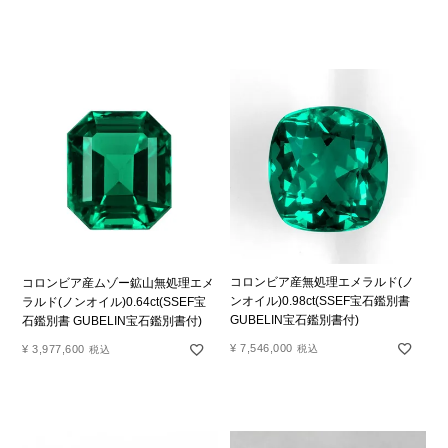
コロンビア産無処理エメラルド(ノ
コロンビア産ムゾー鉱山無処理エメ
ンオイル)0.98ct(SSEF宝石鑑別書
ラルド(ノンオイル)0.64ct(SSEF宝
GUBELIN宝石鑑別書付)
石鑑別書 GUBELIN宝石鑑別書付)
¥
7,546,000
¥
3,977,600
税込
税込