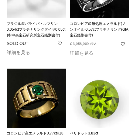
ブラジル産パライバトルマリン
コロンビア産無処理エメラルド(ノ
0.054ctプラチナリングダイヤ0.05ct
ンオイル)0.57ctプラチナリング(GIA
付(中央宝石研究所宝石鑑別書付)
宝石鑑別書付)
¥
3,058,000
税込
詳細を見る
詳細を見る
コロンビア産エメラルド0.77ctK18
ペリドット3.83ct