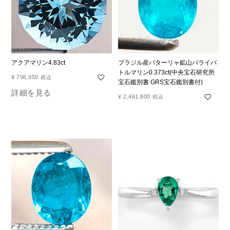
アクアマリン4.83ct
ブラジル産バターリャ鉱山パライバ
トルマリン0.373ct(中央宝石研究所
¥
796,950
税込
宝石鑑別書 GRS宝石鑑別書付)
詳細を見る
¥
2,461,800
税込