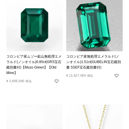
コロンビア産ムゾー鉱山無処理エメ
コロンビア産無処理エメラルド(ノ
ラルド(ノンオイル)0.85ct(GRS宝石
ンオイル)1.51ct(GUBELIN宝石鑑別
鑑別書付)【Muzo Green】【Old
書 SSEF宝石鑑別書付)
Mine】
¥
11,627,000
税込
¥
2,805,000
税込