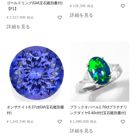
ゴールドリング(GIA宝石鑑別書付)
¥
126,390
税込
【F1】
詳細を見る
¥
2,517,900
税込
詳細を見る
タンザナイト6.37ct(GIA宝石鑑別書
ブラックオパール1.70ctプラチナリ
付)
ングダイヤ0.40ct付(宝石鑑別書付)
¥
1,541,540
¥
1,980,000
税込
税込
詳細を見る