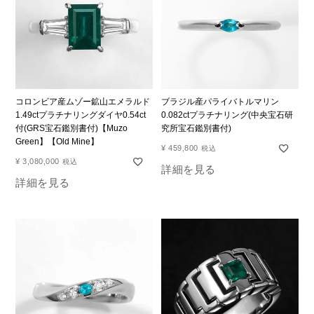
コロンビア産ムゾー鉱山エメラルド
ブラジル産パライバトルマリン
1.49ctプラチナリングダイヤ0.54ct
0.082ctプラチナリング(中央宝石研
付(GRS宝石鑑別書付)【Muzo
究所宝石鑑別書付)
Green】【Old Mine】
¥
459,800
税込
¥
3,080,000
税込
詳細を見る
詳細を見る