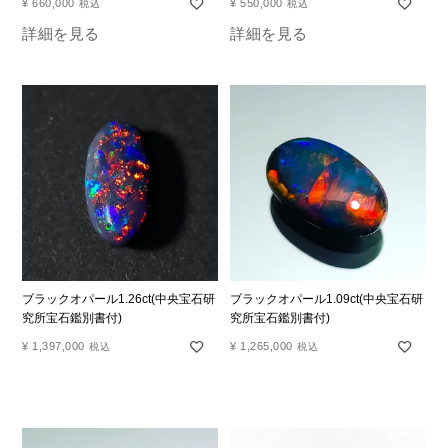
¥
660,000
¥
550,000
税込
税込
詳細を見る
詳細を見る
ブラックオパール1.26ct(中央宝石研
ブラックオパール1.09ct(中央宝石研
究所宝石鑑別書付)
究所宝石鑑別書付)
¥
1,397,000
¥
1,265,000
税込
税込