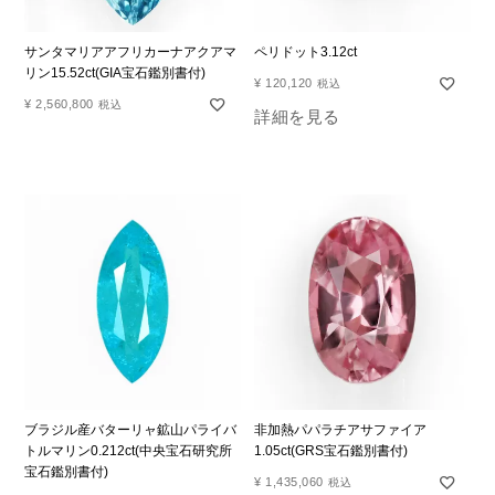
サンタマリアアフリカーナアクアマ
ペリドット3.12ct
リン15.52ct(GIA宝石鑑別書付)
¥
120,120
税込
¥
2,560,800
税込
詳細を見る
ブラジル産バターリャ鉱山パライバ
非加熱パパラチアサファイア
トルマリン0.212ct(中央宝石研究所
1.05ct(GRS宝石鑑別書付)
宝石鑑別書付)
¥
1,435,060
税込