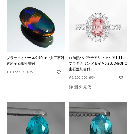
ブラックオパール0.99ct(中央宝石研
非加熱パパラチアサファイア1.11ct
究所宝石鑑別書付)
プラチナリングダイヤ0.93ct付(GRS
宝石鑑別書付)
¥
1,188,000
税込
¥
2,200,000
税込
詳細を見る