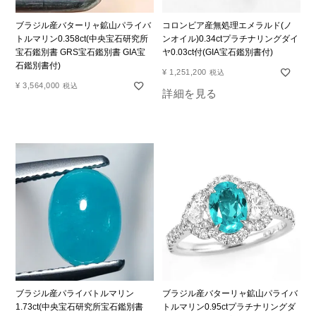
ブラジル産バターリャ鉱山パライバ
コロンビア産無処理エメラルド(ノ
トルマリン0.358ct(中央宝石研究所
ンオイル)0.34ctプラチナリングダイ
宝石鑑別書 GRS宝石鑑別書 GIA宝
ヤ0.03ct付(GIA宝石鑑別書付)
石鑑別書付)
¥
1,251,200
税込
¥
3,564,000
税込
詳細を見る
ブラジル産パライバトルマリン
ブラジル産バターリャ鉱山パライバ
1.73ct(中央宝石研究所宝石鑑別書
トルマリン0.95ctプラチナリングダ