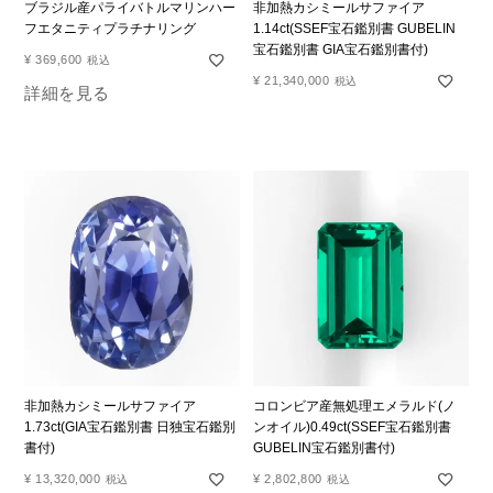
ブラジル産パライバトルマリンハー
非加熱カシミールサファイア
フエタニティプラチナリング
1.14ct(SSEF宝石鑑別書 GUBELIN
宝石鑑別書 GIA宝石鑑別書付)
¥
369,600
税込
¥
21,340,000
税込
詳細を見る
非加熱カシミールサファイア
コロンビア産無処理エメラルド(ノ
1.73ct(GIA宝石鑑別書 日独宝石鑑別
ンオイル)0.49ct(SSEF宝石鑑別書
書付)
GUBELIN宝石鑑別書付)
¥
13,320,000
¥
2,802,800
税込
税込