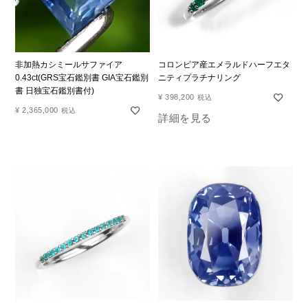
非加熱カシミールサファイア
コロンビア産エメラルドハーフエタ
0.43ct(GRS宝石鑑別書 GIA宝石鑑別
ニティプラチナリング
書 日独宝石鑑別書付)
¥
398,200
税込
¥
2,365,000
税込
詳細を見る